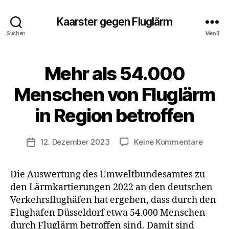
Kaarster gegen Fluglärm
Suchen
Menü
V
o
Mehr als 54.000
Kategorien
U
n
N
W
C
Menschen von Fluglärm
e
A
r
T
in Region betroffen
E
n
G
e
O
r
Beitragsautor
R
zu
12. Dezember 2023
Keine Kommentare
Veröffentlichungsdatum
I
K
Mehr
Z
in
E
als
d
D
Die Auswertung des Umweltbundesamtes zu
54.000
s
den Lärmkartierungen 2022 an den deutschen
Mensc
m
von
Verkehrsflughäfen hat ergeben, dass durch den
ül
Fluglä
Flughafen Düsseldorf etwa 54.000 Menschen
le
in
durch Fluglärm betroffen sind. Damit sind
r