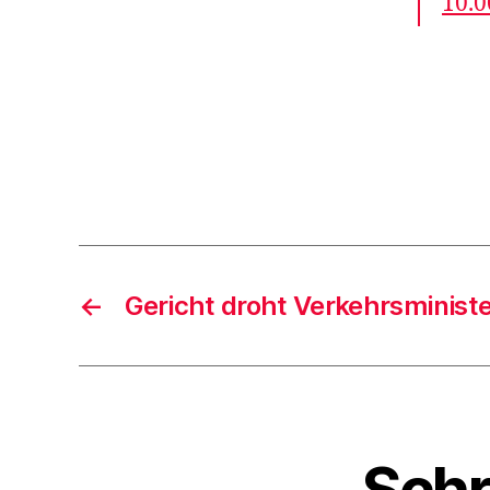
10.0
←
Gericht droht Verkehrsminist