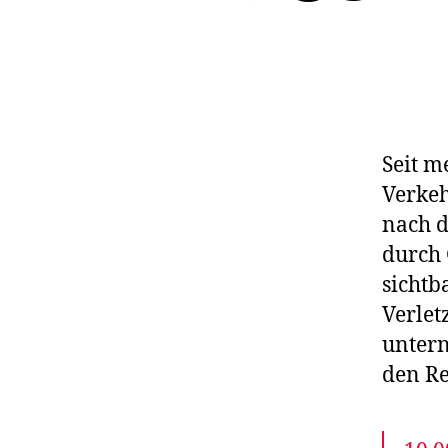
Seit m
Verkeh
nach d
durch 
sichtb
Verle
unter
den Re