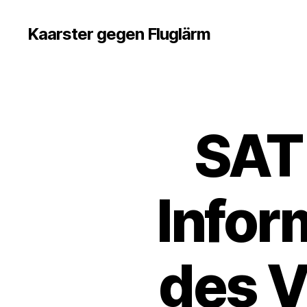
Kaarster gegen Fluglärm
SAT 
U
Kategorien
N
C
A
T
E
Infor
G
O
R
I
Z
des V
E
D