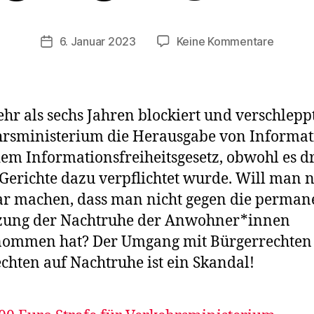
e
r
Beitragsautor
zu
6. Januar 2023
Keine Kommentare
Ki
Veröffentlichungsdatum
SAT
n
1
d
bericht
s
über
m
ehr als sechs Jahren blockiert und verschlepp
Informa
ül
rsministerium die Herausgabe von Informa
Blocka
le
em Informationsfreiheitsgesetz, obwohl es d
des
r
Verkehr
Gerichte dazu verpflichtet wurde. Will man n
ar machen, dass man nicht gegen die perman
tzung der Nachtruhe der Anwohner*innen
nommen hat? Der Umgang mit Bürgerrechten
chten auf Nachtruhe ist ein Skandal!