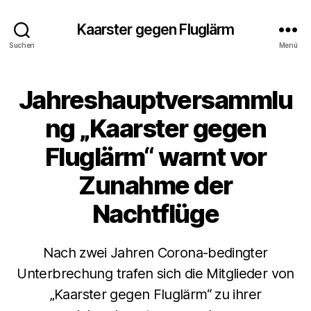
Kaarster gegen Fluglärm
Suchen
Menü
Jahreshauptversammlu
Kategorien
A
L
L
ng „Kaarster gegen
G
E
Fluglärm“ warnt vor
M
E
I
Zunahme der
N
N
Nachtflüge
E
U
I
G
Nach zwei Jahren Corona-bedingter
K
Unterbrechung trafen sich die Mitglieder von
E
I
„Kaarster gegen Fluglärm“ zu ihrer
V
T
o
E