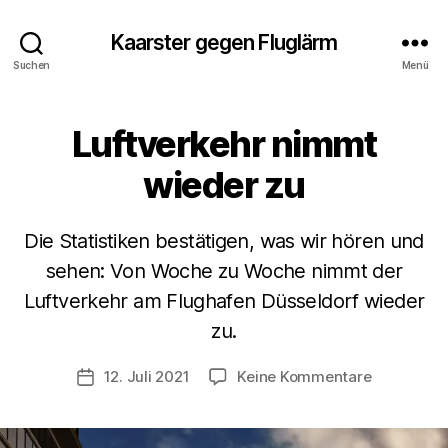
Kaarster gegen Fluglärm
Suchen
Menü
Luftverkehr nimmt
Kategorien
A
L
L
wieder zu
G
E
M
E
Die Statistiken bestätigen, was wir hören und
I
sehen: Von Woche zu Woche nimmt der
N
N
Luftverkehr am Flughafen Düsseldorf wieder
V
E
o
U
zu.
I
n
G
a
Beitragsautor
zu
12. Juli 2021
Keine Kommentare
Veröffentlichungsdatum
K
d
E
Luftverkeh
m
I
nimmt
T
in
wieder
E