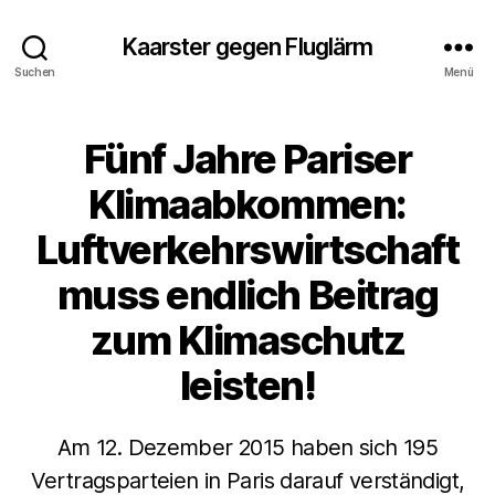
Kaarster gegen Fluglärm
Suchen
Menü
Fünf Jahre Pariser
Kategorien
A
L
L
Klimaabkommen:
G
E
Luftverkehrswirtschaft
M
E
I
muss endlich Beitrag
N
N
zum Klimaschutz
E
U
leisten!
I
G
K
E
Am 12. Dezember 2015 haben sich 195
I
T
Vertragsparteien in Paris darauf verständigt,
E