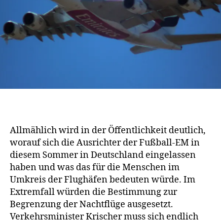
Protest
N
hält
P
an
R
E
S
S
E
M
I
T
T
E
IL
U
N
Allmählich wird in der Öffentlichkeit deutlich,
G
worauf sich die Ausrichter der Fußball-EM in
E
N
diesem Sommer in Deutschland eingelassen
haben und was das für die Menschen im
Umkreis der Flughäfen bedeuten würde. Im
Extremfall würden die Bestimmung zur
Begrenzung der Nachtflüge ausgesetzt.
Verkehrsminister Krischer muss sich endlich