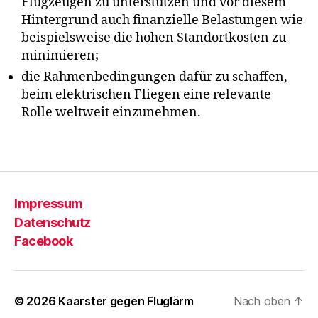
Flugzeugen zu unterstützen und vor diesem
C
Hintergrund auch finanzielle Belastungen wie
D
beispielsweise die hohen Standortkosten zu
U
,
minimieren;
Di
e
die Rahmenbedingungen dafür zu schaffen,
Li
beim elektrischen Fliegen eine relevante
n
Rolle weltweit einzunehmen.
k
e
,
Schlagwörter
Kl
i
m
a
Impressum
s
Datenschutz
c
Facebook
h
u
tz
,
© 2026
Kaarster gegen Fluglärm
Nach oben
↑
L