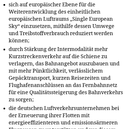
sich auf europäischer Ebene für die
Weiterentwicklung des einheitlichen
europäischen Luftraums „Single European
Sky“ einzusetzen, mithilfe dessen Umwege
und Treibstoffverbrauch reduziert werden
können;
durch Stärkung der Intermodalität mehr
B
Kurzstreckenverkehr auf die Schiene zu
u
verlagern, das Bahnangebot auszubauen und
n
d
mit mehr Pünktlichkeit, verlässlichem
e
Gepäcktransport, kurzen Reisezeiten und
st
Flughafenanschlüssen an das Fernbahnnetz
a
für eine Qualitätssteigerung des Bahnverkehrs
g
zu sorgen;
s
w
die deutschen Luftverkehrsunternehmen bei
a
der Erneuerung ihrer Flotten mit
hl
energieeffizienteren und emissionsärmeren
,