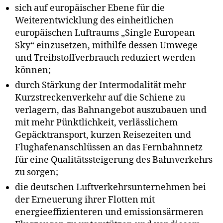
sich auf europäischer Ebene für die
Weiterentwicklung des einheitlichen
europäischen Luftraums „Single European
Sky“ einzusetzen, mithilfe dessen Umwege
und Treibstoffverbrauch reduziert werden
können;
durch Stärkung der Intermodalität mehr
B
Kurzstreckenverkehr auf die Schiene zu
u
verlagern, das Bahnangebot auszubauen und
n
d
mit mehr Pünktlichkeit, verlässlichem
e
Gepäcktransport, kurzen Reisezeiten und
st
Flughafenanschlüssen an das Fernbahnnetz
a
für eine Qualitätssteigerung des Bahnverkehrs
g
zu sorgen;
s
w
die deutschen Luftverkehrsunternehmen bei
a
der Erneuerung ihrer Flotten mit
hl
energieeffizienteren und emissionsärmeren
,