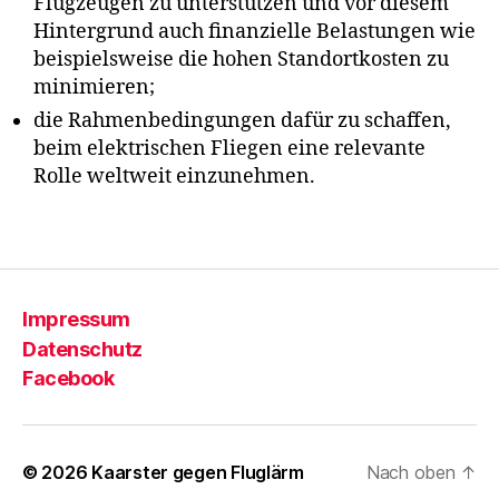
Flugzeugen zu unterstützen und vor diesem
C
Hintergrund auch finanzielle Belastungen wie
D
beispielsweise die hohen Standortkosten zu
U
,
minimieren;
Di
e
die Rahmenbedingungen dafür zu schaffen,
Li
beim elektrischen Fliegen eine relevante
n
Rolle weltweit einzunehmen.
k
e
,
Schlagwörter
Kl
i
m
a
Impressum
s
Datenschutz
c
Facebook
h
u
tz
,
© 2026
Kaarster gegen Fluglärm
Nach oben
↑
L